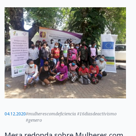
04.12.2020
#mulherescomdeficiencia #16diasdeactivismo
#genero
Mesa redonda sobre Mulheres com