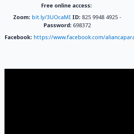
Free online access:
Zoom:
bit.ly/3UOcaMI
ID:
825 9948 4925 -
Password:
698372
Facebook:
https://www.facebook.com/aliancapar